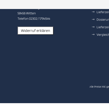
Anja Deterding
Liefer- 
Am Krakenberg 5
Lieferzei
58456 Witten
Telefon 02302 / 1794544
Dosieru
Lieferzei
Vergleic
Alle Preise inkl. g