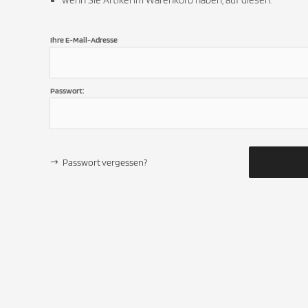
wenn Sie Artikel im Warenkorb haben, auf diesen.
Ihre E-Mail-Adresse
Passwort:
Passwort vergessen?
KONTAKT
MEHR ÜBER.
Rechnun
Tierischguut