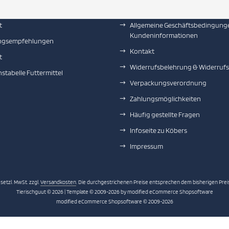
und Versandkosten
Datenschutzerklärung
t
Allgemeine Geschäftsbedingung
Kundeninformationen
ngsempfehlungen
Kontakt
t
Widerrufsbelehrung & Widerruf
hstabelle Futtermittel
Verpackungsverordnung
Zahlungsmöglichkeiten
Häufig gestellte Fragen
Infoseite zu Köbers
Impressum
esetzl. MwSt. zzgl.
Versandkosten
. Die durchgestrichenen Preise entsprechen dem bisherigen Preis
Tierischguut © 2026 | Template © 2009-2026 by modified eCommerce Shopsoftware
mod
ified eCommerce Shopsoftware © 2009-2026