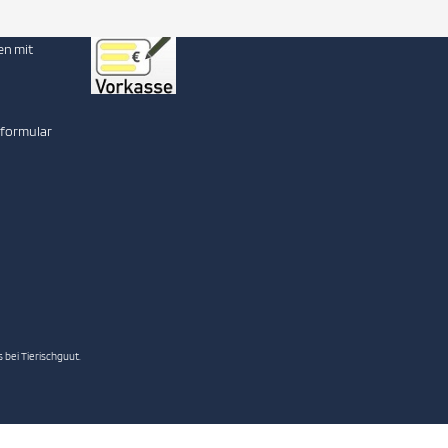
en mit
sformular
 bei Tierischguut.