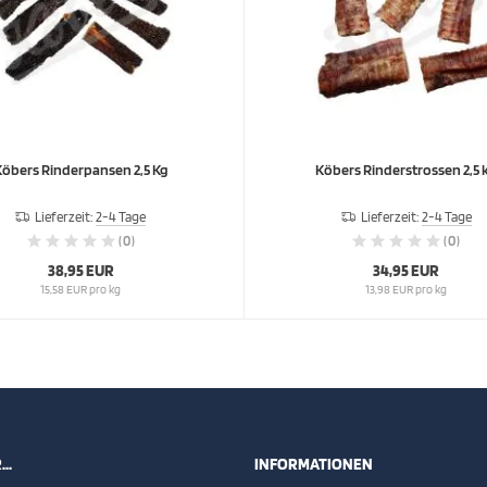
öbers Rinderpansen 2,5 Kg
Köbers Rinderstrossen 2,5 
Lieferzeit:
2-4 Tage
Lieferzeit:
2-4 Tage
(0)
(0)
38,95 EUR
34,95 EUR
15,58 EUR pro kg
13,98 EUR pro kg
..
INFORMATIONEN