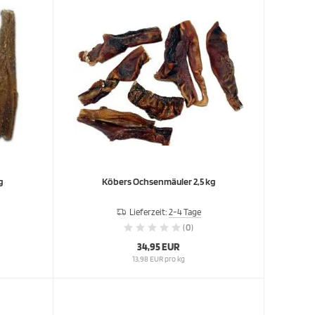
g
Köbers Ochsenmäuler 2,5 kg
Lieferzeit:
2-4 Tage
(0)
34,95 EUR
13,98 EUR pro kg