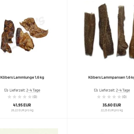
Köbers Lammlunge 1,6 kg
Köbers Lammpansen 1,6 k
Lieferzeit:
2-4 Tage
Lieferzeit:
2-4 Tage
(0)
(0)
41,95 EUR
35,60 EUR
26,22 EUR pro kg
22,25 EUR pro kg