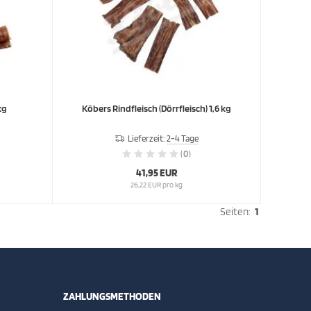
kg
Köbers Rindfleisch (Dörrfleisch) 1,6 kg
Lieferzeit:
2-4 Tage
(0)
41,95 EUR
26,22 EUR pro kg
Seiten:
1
ZAHLUNGSMETHODEN