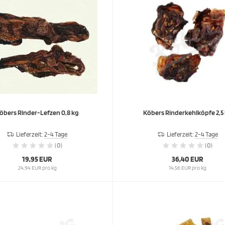
öbers Rinder-Lefzen 0,8 kg
Köbers Rinderkehlköpfe 2,5
Lieferzeit:
2-4 Tage
Lieferzeit:
2-4 Tage
(0)
(0)
19,95 EUR
36,40 EUR
24,94 EUR pro kg
14,56 EUR pro kg