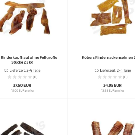
 Rinderkopfhaut ohne Fell große
Köbers Rindernackensehnen 2
Stücke 2,5 kg
Lieferzeit:
2-4 Tage
Lieferzeit:
2-4 Tage
(0)
(0)
37,50 EUR
34,95 EUR
15,00 EUR pro kg
13,98 EUR pro kg