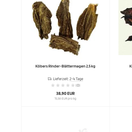
Köbers Rinder-Blättermagen 2,5 kg
K
Lieferzeit:
2-4 Tage
(0)
38,90 EUR
15,56 EUR pro kg