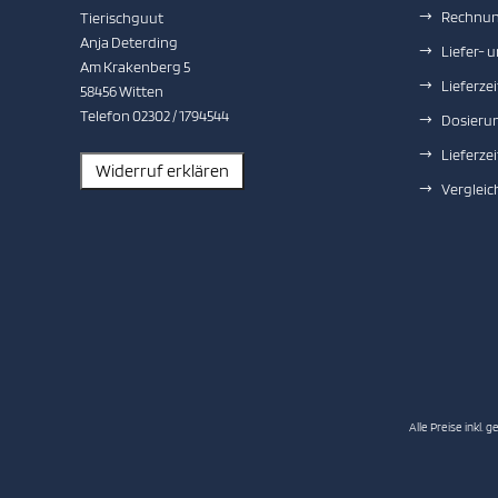
Rechnun
Tierischguut
Anja Deterding
Liefer- 
Am Krakenberg 5
Lieferzei
58456 Witten
Telefon 02302 / 1794544
Dosieru
Lieferzei
Vergleic
Alle Preise inkl. g