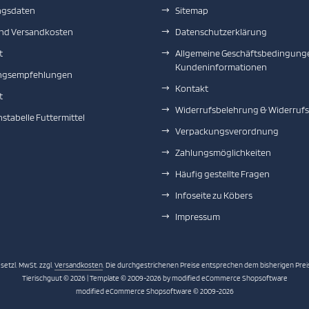
gsdaten
Sitemap
und Versandkosten
Datenschutzerklärung
t
Allgemeine Geschäftsbedingung
Kundeninformationen
ngsempfehlungen
Kontakt
t
Widerrufsbelehrung & Widerruf
hstabelle Futtermittel
Verpackungsverordnung
Zahlungsmöglichkeiten
Häufig gestellte Fragen
Infoseite zu Köbers
Impressum
esetzl. MwSt. zzgl.
Versandkosten
. Die durchgestrichenen Preise entsprechen dem bisherigen Preis
Tierischguut © 2026 | Template © 2009-2026 by modified eCommerce Shopsoftware
mod
ified eCommerce Shopsoftware © 2009-2026