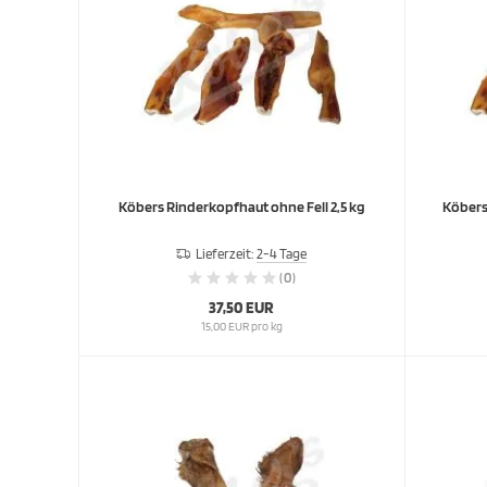
Köbers Rinderkopfhaut ohne Fell 2,5 kg
Köbers
Lieferzeit:
2-4 Tage
(0)
37,50 EUR
15,00 EUR pro kg