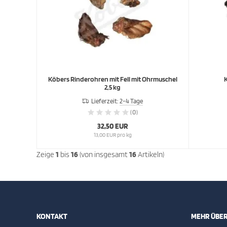
Köbers Rinderohren mit Fell mit Ohrmuschel
K
2,5 kg
Lieferzeit:
2-4 Tage
(0)
32,50 EUR
13,00 EUR pro kg
Zeige
1
bis
16
(von insgesamt
16
Artikeln)
KONTAKT
MEHR ÜBER.