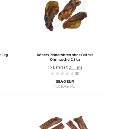
,5 kg
Köbers Rinderohren ohne Fell mit
Ohrmuschel 2,5 kg
Lieferzeit:
2-4 Tage
(0)
35,40 EUR
14,16 EUR pro kg