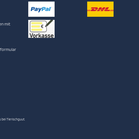
en mit
sformular
 bei Tierischguut.