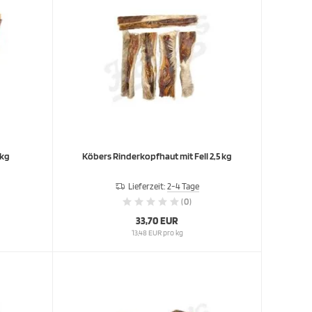
 kg
Köbers Rinderkopfhaut mit Fell 2,5 kg
Lieferzeit:
2-4 Tage
(0)
33,70 EUR
13,48 EUR pro kg