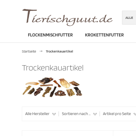
ALLE
FLOCKENMISCHFUTTER
KROKETTENFUTTER
ber GmbH, Blü..
Startseite
Trockenkauartikel
Trockenkauartikel
Alle Hersteller
Sortieren nach ...
Artikel pro Seite