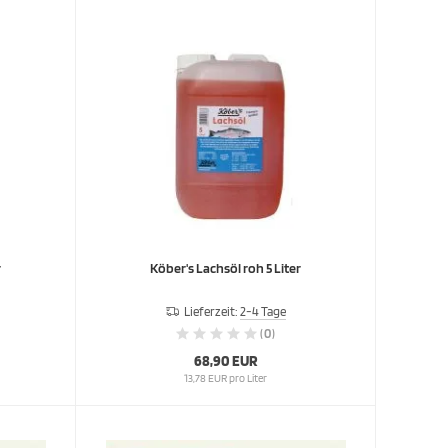
r
Köber's Lachsöl roh 5 Liter
Lieferzeit:
2-4 Tage
(0)
68,90 EUR
13,78 EUR pro Liter