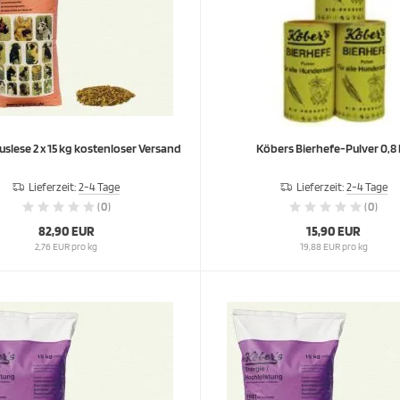
Köbers Auslese 2 x 15 kg kostenloser Versand
Köbers Bierhefe-Pulver 0,8
Lieferzeit:
2-4 Tage
Lieferzeit:
2-4 Tage
(0)
(0)
82,90 EUR
15,90 EUR
2,76 EUR pro kg
19,88 EUR pro kg