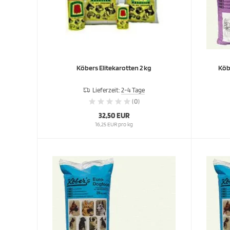
Köbers Elitekarotten 2 kg
Lieferzeit:
2-4 Tage
(0)
32,50 EUR
16,25 EUR pro kg