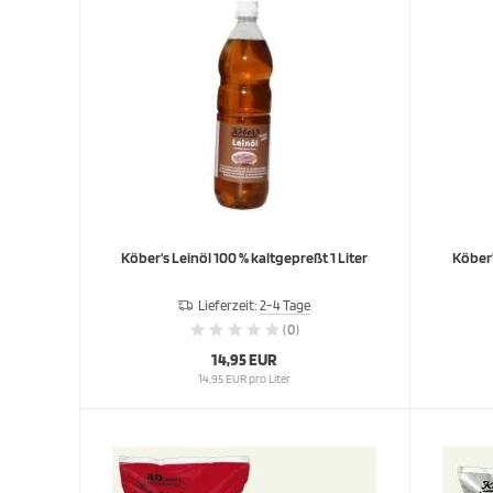
Köber's Leinöl 100 % kaltgepreßt 1 Liter
Köber'
Lieferzeit:
2-4 Tage
(0)
14,95 EUR
14,95 EUR pro Liter