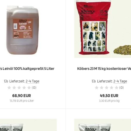
s Leinöl 100% kaltgepreßt 5 Liter
Köbers 23 M 15 kg kostenloser 
Lieferzeit:
2-4 Tage
Lieferzeit:
2-4 Tage
(0)
(0)
68,90 EUR
49,50 EUR
13,78 EUR pro Liter
3,30 EUR pro kg