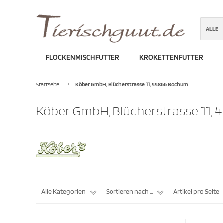
ALLE
FLOCKENMISCHFUTTER
KROKETTENFUTTER
ber GmbH, Blü..
Startseite
Köber GmbH, Blücherstrasse 11, 44866 Bochum
Köber GmbH, Blücherstrasse 11,
Alle Kategorien
Sortieren nach ...
Artikel pro Seite