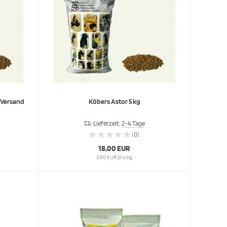
stenloser Versand
Köbers Astor 5 kg
Lieferzeit:
2-4 Tage
(0)
18,00 EUR
3,60 EUR pro kg