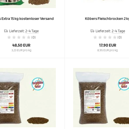
 Extra 15 kg kostenloser Versand
Köbers Fleischbrocken 2 k
Lieferzeit:
2-4 Tage
Lieferzeit:
2-4 Tage
(0)
(0)
48,50 EUR
17,90 EUR
3,23 EUR pro kg
8,95 EUR pro kg