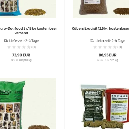
uro-Dogfood 2 x 15 kg kostenloser
Köbers Exquisit 12,5 kg 
Versand
Lieferzeit:
2-4 Tage
Lieferzeit:
2-4 Tage
(0)
(0)
73,90 EUR
86,95 EUR
4,93 EUR pro kg
6,96 EUR pro kg