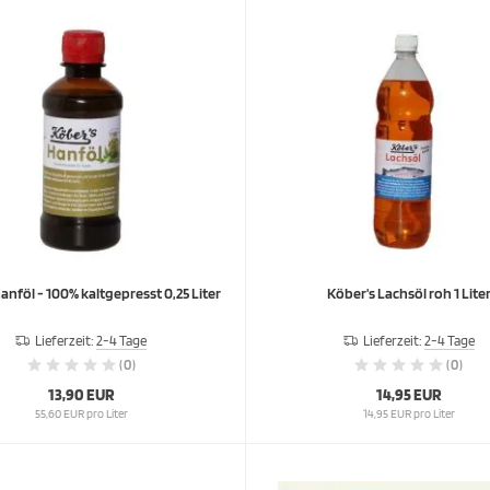
anföl - 100% kaltgepresst 0,25 Liter
Köber's Lachsöl roh 1 Lite
Lieferzeit:
2-4 Tage
Lieferzeit:
2-4 Tage
(0)
(0)
13,90 EUR
14,95 EUR
55,60 EUR pro Liter
14,95 EUR pro Liter