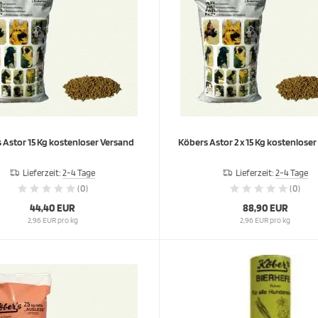
Köbers Astor 15 Kg kostenloser Versand
Köbers Astor 2 x 15 Kg ko
Lieferzeit:
2-4 Tage
Lieferzeit:
2-4 Tage
(0)
(0)
44,40 EUR
88,90 EUR
2,96 EUR pro kg
2,96 EUR pro kg