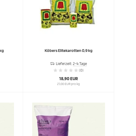
 kg
Köbers Elitekarotten 0,9 kg
Lieferzeit:
2-4 Tage
(0)
18,90 EUR
21,00 EUR pro kg