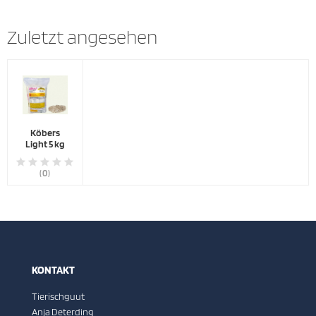
Zuletzt angesehen
Köbers
Light 5 kg
(0)
KONTAKT
Tierischguut
Anja Deterding