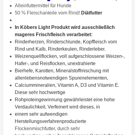
Alleinfuttermittel für Hunde
50 % Fleischanteile vom Rind!
Diätfutter
In
Köbers Light
Produkt wird ausschließlich
mageres
Frischfleisch verarbeitet:
Rinderherzen, Rinderschlunde, Kopffleisch vom
Rind und Kalb, Rinderkeulen, Rinderleber.
Weizenquellflocken, voll aufgeschlossene Weizen-,
Hafer-, und
Reisflocken, unextrahierte
Bierhefe, Karotten, Mineralstoffmischung mit
allen
lebensnotwendigen Spurenelementen,
Calciummineralien, Vitamin A, D3 und
Vitamin E.
Diese sehr hochwertige
Rohproteingewinnung gewährleistet eine hohe
Verdaulichkeit. Verfeinert wird dieses, in
einem sehr aufwendigen
Herstellungsverfahren
produzierte
Flockenmischfutter, durch sehr