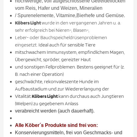
hochwertige, voll aufgeschlossene Getreideflocken
vom Reis, Hafer und Weizen, Mineralien
/ Spurenelemente, Vitamine,Bierhefe und Gemüse.
Köbers Light
wurde in den vergangenen Jahren u. a.
sehr erfolgreich bei Nieren-, Blasen-,
Leber- oder Bauchspeicheldrüsenproblemen
eingesetzt.
Ideal auch für sensible Tiere
mitschwachem Immunsystem, empfindlichem Magen,
Übergewicht, spröder, gereizter Haut
und sonstigen Fellproblemen. Bestens geeignet für (z.
B. nach einer Operation)
geschwächte, rekonvaleszente Hunde im
Aufbaustadium und zur Wiedererlangung der
Vitalität.
Köbers Light
kann durchaus auch Jungtieren
(Welpen) zu gegebenem Anlass
verabreicht werden (auch dauerhaft).
Alle Köber´s Produkte sind frei von:
Konservierungsmitteln, frei von Geschmacks- und