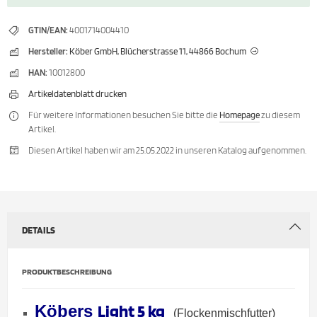
GTIN/EAN:
4001714004410
Hersteller:
Köber GmbH, Blücherstrasse 11, 44866 Bochum
HAN:
10012800
Artikeldatenblatt drucken
Für weitere Informationen besuchen Sie bitte die
Homepage
zu diesem
Artikel.
Diesen Artikel haben wir am 25.05.2022 in unseren Katalog aufgenommen.
DETAILS
PRODUKTBESCHREIBUNG
Light 5 kg
Köbers
(Flockenmischfutter)